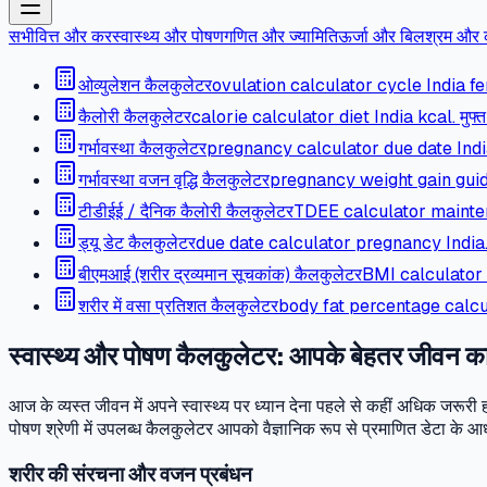
सभी
वित्त और कर
स्वास्थ्य और पोषण
गणित और ज्यामिति
ऊर्जा और बिल
श्रम और 
ओव्युलेशन कैलकुलेटर
ovulation calculator cycle India fertil
कैलोरी कैलकुलेटर
calorie calculator diet India kcal. मुफ्त
गर्भावस्था कैलकुलेटर
pregnancy calculator due date India. म
गर्भावस्था वजन वृद्धि कैलकुलेटर
pregnancy weight gain guideli
टीडीईई / दैनिक कैलोरी कैलकुलेटर
TDEE calculator maintenanc
ड्यू डेट कैलकुलेटर
due date calculator pregnancy India. मुफ
बीएमआई (शरीर द्रव्यमान सूचकांक) कैलकुलेटर
BMI calculator In
शरीर में वसा प्रतिशत कैलकुलेटर
body fat percentage calculat
स्वास्थ्य और पोषण कैलकुलेटर: आपके बेहतर जीवन 
आज के व्यस्त जीवन में अपने स्वास्थ्य पर ध्यान देना पहले से कहीं अधिक जरू
पोषण श्रेणी में उपलब्ध कैलकुलेटर आपको वैज्ञानिक रूप से प्रमाणित डेटा के 
शरीर की संरचना और वजन प्रबंधन