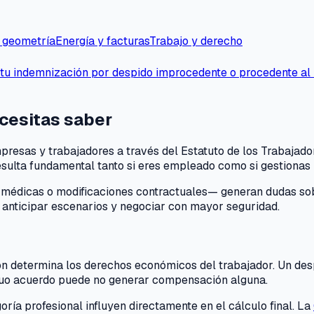
 geometría
Energía y facturas
Trabajo y derecho
tu indemnización por despido improcedente o procedente al in
ecesitas saber
presas y trabajadores a través del Estatuto de los Trabajado
esulta fundamental tanto si eres empleado como si gestionas u
as médicas o modificaciones contractuales— generan dudas so
a anticipar escenarios y negociar con mayor seguridad.
inción determina los derechos económicos del trabajador. Un 
mutuo acuerdo puede no generar compensación alguna.
oría profesional influyen directamente en el cálculo final. La