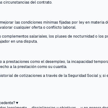
s circunstancias del contrato.
ejorar las condiciones mínimas fijadas por ley en materia de 
alorar cualquier oferta o conflicto laboral.
complementos salariales, los pluses de nocturnidad o los pr
ajador en una disputa.
o a prestaciones como el desempleo, la incapacidad temporal 
recho a la prestación como su cuantía.
istorial de cotizaciones a través de la Seguridad Social y, si
ocedente?
▼
idas legalmente —disciplinarias u objetivas— y no genera de