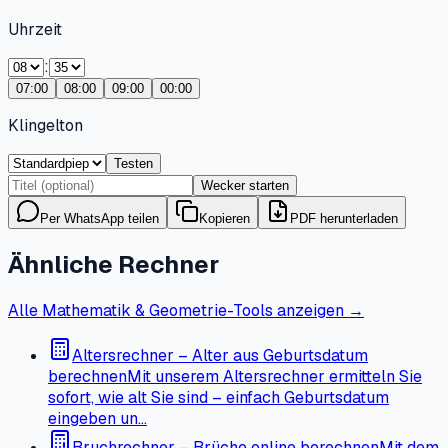
Uhrzeit
:
07
:
00
08
:
00
09
:
00
00
:
00
Klingelton
Testen
Wecker starten
Per WhatsApp teilen
Kopieren
PDF herunterladen
Ähnliche Rechner
Alle Mathematik & Geometrie-Tools anzeigen →
Altersrechner – Alter aus Geburtsdatum
berechnen
Mit unserem Altersrechner ermitteln Sie
sofort, wie alt Sie sind – einfach Geburtsdatum
eingeben un…
Bruchrechner – Brüche online berechnen
Mit dem