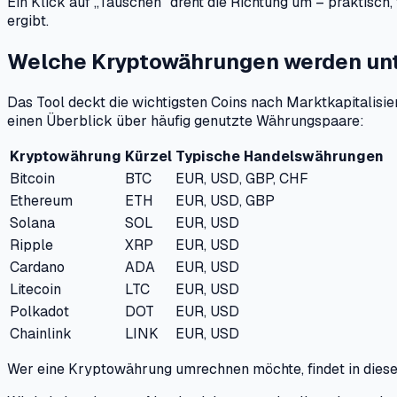
Ein Klick auf „Tauschen" dreht die Richtung um – praktisc
ergibt.
Welche Kryptowährungen werden unt
Das Tool deckt die wichtigsten Coins nach Marktkapitalisi
einen Überblick über häufig genutzte Währungspaare:
Kryptowährung
Kürzel
Typische Handelswährungen
Bitcoin
BTC
EUR, USD, GBP, CHF
Ethereum
ETH
EUR, USD, GBP
Solana
SOL
EUR, USD
Ripple
XRP
EUR, USD
Cardano
ADA
EUR, USD
Litecoin
LTC
EUR, USD
Polkadot
DOT
EUR, USD
Chainlink
LINK
EUR, USD
Wer eine Kryptowährung umrechnen möchte, findet in dieser