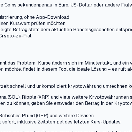
tere Coins sekundengenau in Euro, US-Dollar oder andere F
egistrierung, ohne App-Download
 einen Kurswert prüfen möchten
zeigte Betrag stets dem aktuellen Handelsgeschehen entspri
 Crypto-zu-Fiat
nt das Problem: Kurse ändern sich im Minutentakt, und ein ve
möchte, findet in diesem Tool die ideale Lösung – es ruft 
derzeit schnell und unkompliziert kryptowährung umrechnen 
lana (SOL), Ripple (XRP) und viele weitere Kryptowährungen 
zu können, geben Sie entweder den Betrag in der Kryptowähr
Britisches Pfund (GBP) und weitere Devisen.
sofort, inklusive Zeitstempel des letzten Kurs-Updates.