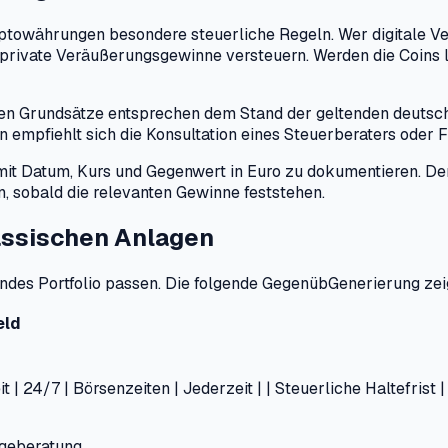
ptowährungen besondere steuerliche Regeln. Wer digitale V
private Veräußerungsgewinne versteuern. Werden die Coins lä
nten Grundsätze entsprechen dem Stand der geltenden deuts
n empfiehlt sich die Konsultation eines Steuerberaters oder 
en mit Datum, Kurs und Gegenwert in Euro zu dokumentieren. D
, sobald die relevanten Gewinne feststehen.
assischen Anlagen
ehendes Portfolio passen. Die folgende GegenübGenerierung ze
eld
eit | 24/7 | Börsenzeiten | Jederzeit | | Steuerliche Haltefrist
ageberatung.