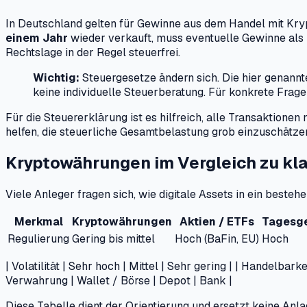
In Deutschland gelten für Gewinne aus dem Handel mit Kry
einem Jahr
wieder verkauft, muss eventuelle Gewinne als 
Rechtslage in der Regel steuerfrei.
Wichtig:
Steuergesetze ändern sich. Die hier genan
keine individuelle Steuerberatung. Für konkrete Frage
Für die Steuererklärung ist es hilfreich, alle Transaktion
helfen, die steuerliche Gesamtbelastung grob einzuschätzen
Kryptowährungen im Vergleich zu kl
Viele Anleger fragen sich, wie digitale Assets in ein best
Merkmal
Kryptowährungen
Aktien / ETFs
Tagesg
Regulierung
Gering bis mittel
Hoch (BaFin, EU)
Hoch
| Volatilität | Sehr hoch | Mittel | Sehr gering | | Handelbark
Verwahrung | Wallet / Börse | Depot | Bank |
Diese Tabelle dient der Orientierung und ersetzt keine Anl