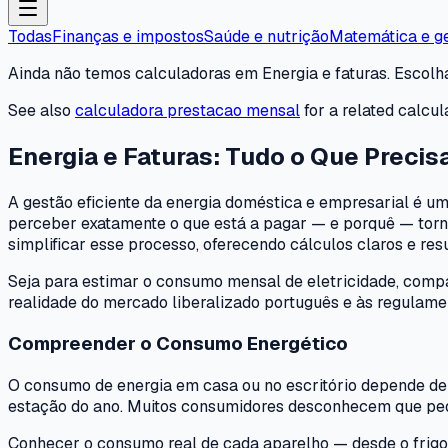
Todas
Finanças e impostos
Saúde e nutrição
Matemática e g
Ainda não temos calculadoras em Energia e faturas. Escolha
See also
calculadora prestacao mensal
for a related calcula
Energia e Faturas: Tudo o Que Precis
A gestão eficiente da energia doméstica e empresarial é um
perceber exatamente o que está a pagar — e porquê — torn
simplificar esse processo, oferecendo cálculos claros e res
Seja para estimar o consumo mensal de eletricidade, compar
realidade do mercado liberalizado português e às regulame
Compreender o Consumo Energético
O consumo de energia em casa ou no escritório depende de mú
estação do ano. Muitos consumidores desconhecem que pequ
Conhecer o consumo real de cada aparelho — desde o frigor