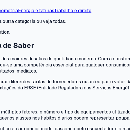
eometria
Energia e faturas
Trabalho e direito
 outra categoria ou veja todas.
tion.
a de Saber
 dos maiores desafios do quotidiano moderno. Com a constant
ou-se uma competência essencial para qualquer consumidor.
ultados imediatos.
ar diferentes tarifas de fornecedores ou antecipar o valor d
ntações da ERSE (Entidade Reguladora dos Serviços Energéti
ltiplos fatores: o número e tipo de equipamentos utilizados,
enos ajustes nos hábitos diários podem representar poupanç
ífico ao ar condicionado, passando pelo esquentador e a má