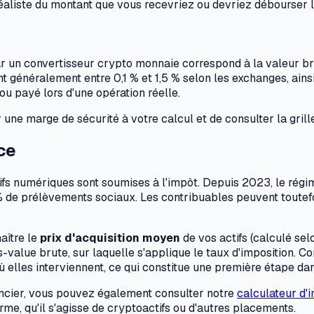
éaliste du montant que vous recevriez ou devriez débourser lo
é par un convertisseur crypto monnaie correspond à la valeur br
t généralement entre 0,1 % et 1,5 % selon les exchanges, ains
ou payé lors d'une opération réelle.
 une marge de sécurité à votre calcul et de consulter la grill
ce
tifs numériques sont soumises à l'impôt. Depuis 2023, le régi
% de prélèvements sociaux. Les contribuables peuvent toutefo
aître le
prix d'acquisition moyen
de vos actifs (calculé se
us-value brute, sur laquelle s'applique le taux d'imposition. 
elles interviennent, ce qui constitue une première étape dans
nancier, vous pouvez également consulter notre
calculateur d'
rme, qu'il s'agisse de cryptoactifs ou d'autres placements.