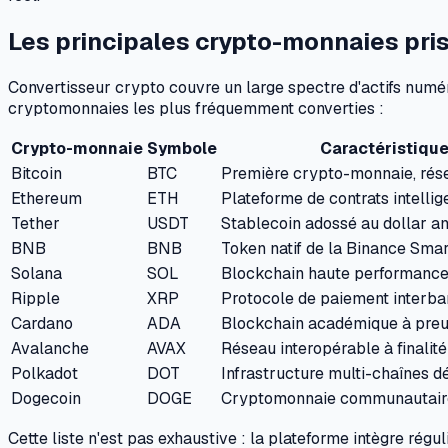
Les principales crypto-monnaies pri
Convertisseur crypto couvre un large spectre d'actifs numéri
cryptomonnaies les plus fréquemment converties :
Crypto-monnaie
Symbole
Caractéristique
Bitcoin
BTC
Première crypto-monnaie, rés
Ethereum
ETH
Plateforme de contrats intellig
Tether
USDT
Stablecoin adossé au dollar a
BNB
BNB
Token natif de la Binance Sma
Solana
SOL
Blockchain haute performance, 
Ripple
XRP
Protocole de paiement interba
Cardano
ADA
Blockchain académique à preu
Avalanche
AVAX
Réseau interopérable à finalité
Polkadot
DOT
Infrastructure multi-chaînes d
Dogecoin
DOGE
Cryptomonnaie communautaire 
Cette liste n'est pas exhaustive : la plateforme intègre ré