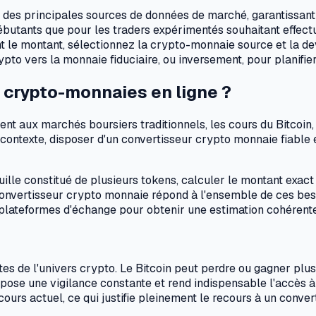
tir des principales sources de données de marché, garantissan
débutants que pour les traders expérimentés souhaitant effect
 le montant, sélectionnez la crypto-monnaie source et la devi
ypto vers la monnaie fiduciaire, ou inversement, pour planifie
e crypto-monnaies en ligne ?
nt aux marchés boursiers traditionnels, les cours du Bitcoin,
ce contexte, disposer d'un convertisseur crypto monnaie fiabl
ille constitué de plusieurs tokens, calculer le montant exact 
 convertisseur crypto monnaie répond à l'ensemble de ces beso
 plateformes d'échange pour obtenir une estimation cohérente
tes de l'univers crypto. Le Bitcoin peut perdre ou gagner plus
impose une vigilance constante et rend indispensable l'accès 
u cours actuel, ce qui justifie pleinement le recours à un con