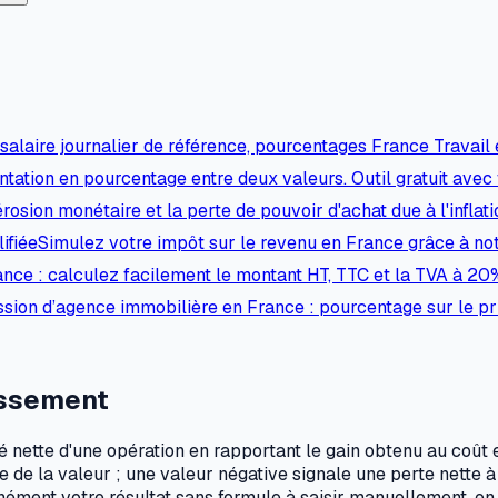
alaire journalier de référence, pourcentages France Travail 
tation en pourcentage entre deux valeurs. Outil gratuit avec 
érosion monétaire et la perte de pouvoir d'achat due à l'inflat
ifiée
Simulez votre impôt sur le revenu en France grâce à notr
ance : calculez facilement le montant HT, TTC et la TVA à 20
sion d’agence immobilière en France : pourcentage sur le pr
issement
té nette d'une opération en rapportant le gain obtenu au coû
 de la valeur ; une valeur négative signale une perte nette à 
nément votre résultat sans formule à saisir manuellement, e