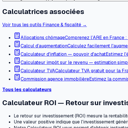
Calculatrices associées
Voir tous les outils Finance & fiscalité →
Allocations chômage
Comprenez l’ARE en France : s
Calcul d’augmentation
Calculez facilement l'augmen
Calculateur d'inflation — pouvoir d'achat
Estimez l'
Calculateur impôt sur le revenu — estimation simpl
Calculateur TVA
Calculateur TVA gratuit pour la Fr
Commission agence immobilière
Estimez la commis
Tous les calculateurs
Calculateur ROI — Retour sur invest
Le retour sur investissement (ROI) mesure la rentabili
Une valeur positive indique que l'investissement génère
Notre Calculateur ROI vous permet d'obtenir instanta