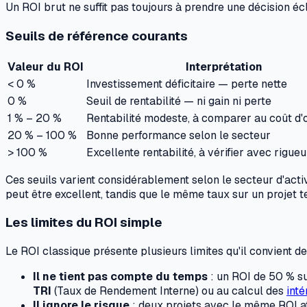
Un ROI brut ne suffit pas toujours à prendre une décision écl
Seuils de référence courants
Valeur du ROI
Interprétation
< 0 %
Investissement déficitaire — perte nette
0 %
Seuil de rentabilité — ni gain ni perte
1 % – 20 %
Rentabilité modeste, à comparer au coût d'
20 % – 100 %
Bonne performance selon le secteur
> 100 %
Excellente rentabilité, à vérifier avec rigueu
Ces seuils varient considérablement selon le secteur d'acti
peut être excellent, tandis que le même taux sur un projet t
Les limites du ROI simple
Le ROI classique présente plusieurs limites qu'il convient de
Il ne tient pas compte du temps
: un ROI de 50 % su
TRI
(Taux de Rendement Interne) ou au calcul des
int
Il ignore le risque
: deux projets avec le même ROI att