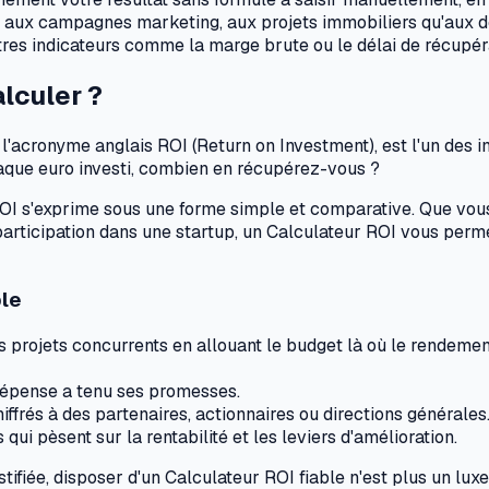
s, aux campagnes marketing, aux projets immobiliers qu'aux dé
tres indicateurs comme la marge brute ou le délai de récupér
alculer ?
l'acronyme anglais ROI (
Return on Investment
), est l'un des
haque euro investi, combien en récupérez-vous ?
ROI s'exprime sous une forme simple et comparative. Que vou
 participation dans une startup, un Calculateur ROI vous perm
ble
rs projets concurrents en allouant le budget là où le rendeme
 dépense a tenu ses promesses.
iffrés à des partenaires, actionnaires ou directions générales
 qui pèsent sur la rentabilité et les leviers d'amélioration.
tifiée, disposer d'un Calculateur ROI fiable n'est plus un lux