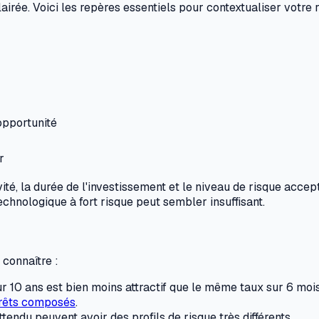
airée. Voici les repères essentiels pour contextualiser votre r
opportunité
r
vité, la durée de l'investissement et le niveau de risque acc
echnologique à fort risque peut sembler insuffisant.
 connaître :
r 10 ans est bien moins attractif que le même taux sur 6 mois.
érêts composés
.
endu peuvent avoir des profils de risque très différents.