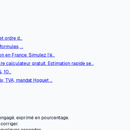
et ordre d…
formules, …
ion en France. Simulez l'é…
e calculateur gratuit. Estimation rapide se…
%, 10…
ix, TVA, mandat Hoguet …
t engagé, exprimé en pourcentage.
corriger.
n quelques secondes.