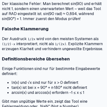
Der klassische Fehler: Man berechnet sin(90) und erhält
nicht 1, sondern einen unerwarteten Wert – weil das Tool
auf RAD eingestellt ist. sin(90 rad) ≈ 0,894, während
sin(90°) = 1. Immer zuerst den Modus prüfen!
Falsche Klammerung
Der Ausdruck
wird von den meisten Systemen als
1/2x
interpretiert, nicht als
. Explizite Klammern
(1/2)·x
1/(2x)
erzeugen Klarheit und verhindern ungewollte Ergebnisse.
Definitionsbereiche übersehen
Einige Funktionen sind nur für bestimmte Eingabewerte
definiert:
ln(x) und √x sind nur für x > 0 definiert
tan(x) ist bei x = 90° + n·180° nicht definiert
arcsin(x) und arccos(x) erfordern −1 ≤ x ≤ 1
Gibt man ungültige Werte ein, zeigt das Tool eine
Fehlermeldung oder „NaN" (Not a Number).