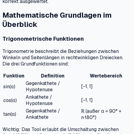
korrekt ausgewertet.
Mathematische Grundlagen im
Überblick
Trigonometrische Funktionen
Trigonometrie beschreibt die Beziehungen zwischen
Winkeln und Seitenlängen in rechtwinkligen Dreiecken.
Die drei Grundfunktionen sind:
Funktion
Definition
Wertebereich
Gegenkathete /
[−1, 1]
sin(α)
Hypotenuse
Ankathete /
[−1, 1]
cos(α)
Hypotenuse
Gegenkathete /
ℝ (außer α = 90° +
tan(α)
Ankathete
n·180°)
Wichtig: Das Tool erlaubt die Umschaltung zwischen