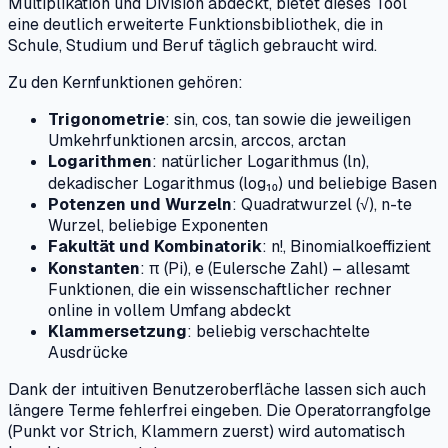
Multiplikation und Division abdeckt, bietet dieses Tool
eine deutlich erweiterte Funktionsbibliothek, die in
Schule, Studium und Beruf täglich gebraucht wird.
Zu den Kernfunktionen gehören:
Trigonometrie
: sin, cos, tan sowie die jeweiligen
Umkehrfunktionen arcsin, arccos, arctan
Logarithmen
: natürlicher Logarithmus (ln),
dekadischer Logarithmus (log₁₀) und beliebige Basen
Potenzen und Wurzeln
: Quadratwurzel (√), n-te
Wurzel, beliebige Exponenten
Fakultät und Kombinatorik
: n!, Binomialkoeffizient
Konstanten
: π (Pi), e (Eulersche Zahl) – allesamt
Funktionen, die ein wissenschaftlicher rechner
online in vollem Umfang abdeckt
Klammersetzung
: beliebig verschachtelte
Ausdrücke
Dank der intuitiven Benutzeroberfläche lassen sich auch
längere Terme fehlerfrei eingeben. Die Operatorrangfolge
(Punkt vor Strich, Klammern zuerst) wird automatisch