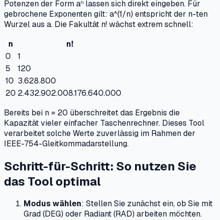
Potenzen der Form aⁿ lassen sich direkt eingeben. Für
gebrochene Exponenten gilt: a^(1/n) entspricht der n-ten
Wurzel aus a. Die Fakultät n! wächst extrem schnell:
n
n!
0
1
5
120
10
3.628.800
20
2.432.902.008.176.640.000
Bereits bei n = 20 überschreitet das Ergebnis die
Kapazität vieler einfacher Taschenrechner. Dieses Tool
verarbeitet solche Werte zuverlässig im Rahmen der
IEEE-754-Gleitkommadarstellung.
Schritt-für-Schritt: So nutzen Sie
das Tool optimal
Modus wählen
: Stellen Sie zunächst ein, ob Sie mit
Grad (DEG) oder Radiant (RAD) arbeiten möchten.