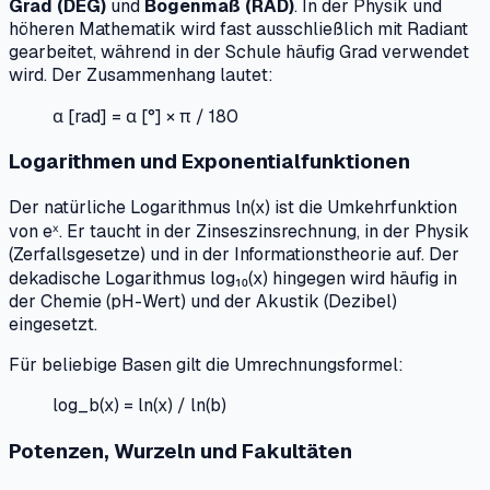
Grad (DEG)
und
Bogenmaß (RAD)
. In der Physik und
höheren Mathematik wird fast ausschließlich mit Radiant
gearbeitet, während in der Schule häufig Grad verwendet
wird. Der Zusammenhang lautet:
α [rad] = α [°] × π / 180
Logarithmen und Exponentialfunktionen
Der natürliche Logarithmus ln(x) ist die Umkehrfunktion
von eˣ. Er taucht in der Zinseszinsrechnung, in der Physik
(Zerfallsgesetze) und in der Informationstheorie auf. Der
dekadische Logarithmus log₁₀(x) hingegen wird häufig in
der Chemie (pH-Wert) und der Akustik (Dezibel)
eingesetzt.
Für beliebige Basen gilt die Umrechnungsformel:
log_b(x) = ln(x) / ln(b)
Potenzen, Wurzeln und Fakultäten