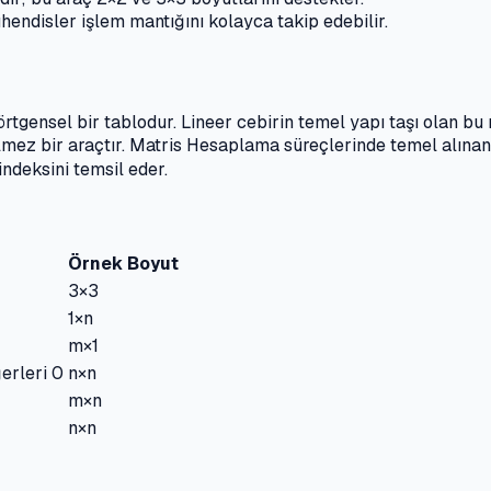
endisler işlem mantığını kolayca takip edebilir.
dörtgensel bir tablodur. Lineer cebirin temel yapı taşı olan b
mez bir araçtır. Matris Hesaplama süreçlerinde temel alınan 
 indeksini temsil eder.
Örnek Boyut
3×3
1×n
m×1
erleri 0
n×n
m×n
n×n