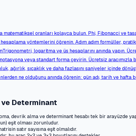
a matematiksel oranları kolayca bulun. Phi, Fibonacci ve ta
 hesaplama yöntemlerini öğrenin. Adım adım formüller, prati
ım
Trigonometri, logaritma ve üs hesaplarını anında yapın. Ücr
l notasyona veya standart forma çevirin. Ücretsiz aracımızla
luk, ağırlık, sıcaklık ve daha fazlasını saniyeler içinde dönü
lerden ne olduğunu anında öğrenin: gün adı, tarih ve hafta bil
 ve Determinant
a, devrik alma ve determinant hesabı tek bir arayüzde yapı
tun) eşit olması zorunludur.
trisin satır sayısına eşit olmalıdır.
ıdır; bu araç 2×2 ve 3×3 boyutlarını destekler.