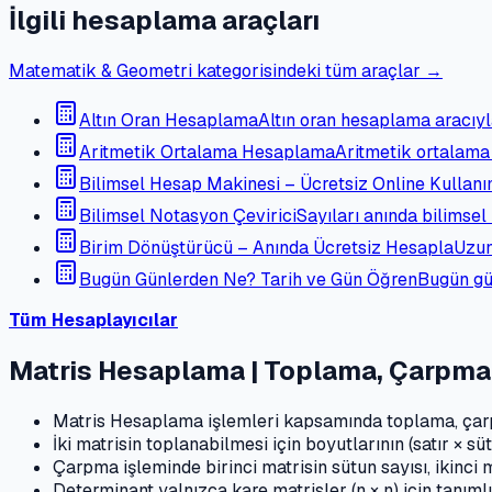
İlgili hesaplama araçları
Matematik & Geometri kategorisindeki tüm araçlar →
Altın Oran Hesaplama
Altın oran hesaplama aracıyl
Aritmetik Ortalama Hesaplama
Aritmetik ortalama
Bilimsel Hesap Makinesi – Ücretsiz Online Kullan
Bilimsel Notasyon Çevirici
Sayıları anında bilimse
Birim Dönüştürücü – Anında Ücretsiz Hesapla
Uzun
Bugün Günlerden Ne? Tarih ve Gün Öğren
Bugün gün
Tüm Hesaplayıcılar
Matris Hesaplama | Toplama, Çarpma
Matris Hesaplama işlemleri kapsamında toplama, çarpm
İki matrisin toplanabilmesi için boyutlarının (satır × sü
Çarpma işleminde birinci matrisin sütun sayısı, ikinci ma
Determinant yalnızca kare matrisler (n × n) için tanıml