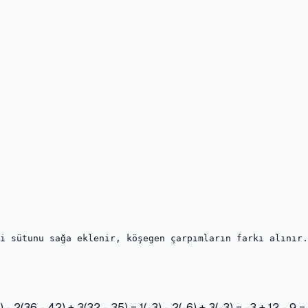
i sütunu sağa eklenir, köşegen çarpımların farkı alınır.

 - 2(36 - 42) + 3(32 - 35) = 1(-3) - 2(-6) + 3(-3) = -3 + 12 - 9 =