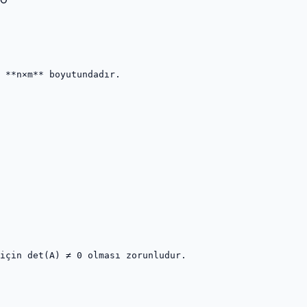
 **n×m** boyutundadır.

için det(A) ≠ 0 olması zorunludur.
