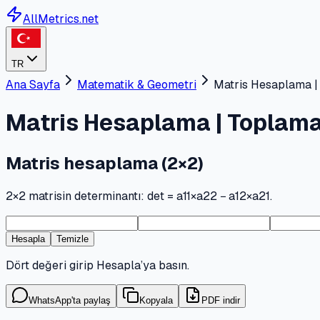
AllMetrics.net
TR
Ana Sayfa
Matematik & Geometri
Matris Hesaplama |
Matris Hesaplama | Toplam
Matris hesaplama (2×2)
2×2 matrisin determinantı: det = a11×a22 − a12×a21.
Hesapla
Temizle
Dört değeri girip Hesapla’ya basın.
WhatsApp'ta paylaş
Kopyala
PDF indir