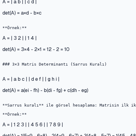
A = | a b | | c d |
det(A) = a×d - b×c
A = | 3 2 | | 1 4 |
det(A) = 3×4 - 2×1 = 12 - 2 = 10
### 3×3 Matris Determinantı (Sarrus Kuralı)

A = | a b c | | d e f | | g h i |
det(A) = a(ei - fh) - b(di - fg) + c(dh - eg)
**Sarrus kuralı** ile görsel hesaplama: Matrisin ilk ik
A = | 1 2 3 | | 4 5 6 | | 7 8 9 |
det(A) = 1(5×9 - 6×8) - 2(4×9 - 6×7) + 3(4×8 - 5×7) = 1(45 - 48)