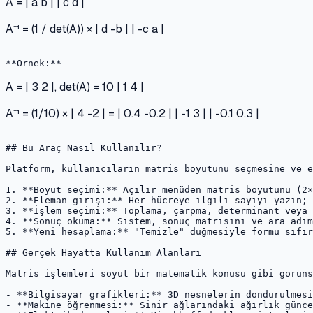
A = | a b | | c d |
A⁻¹ = (1 / det(A)) × | d -b | | -c a |
A = | 3 2 |, det(A) = 10 | 1 4 |
A⁻¹ = (1/10) × | 4 -2 | = | 0.4 -0.2 | | -1 3 | | -0.1 0.3 |
## Bu Araç Nasıl Kullanılır?

Platform, kullanıcıların matris boyutunu seçmesine ve e
1. **Boyut seçimi:** Açılır menüden matris boyutunu (2×
2. **Eleman girişi:** Her hücreye ilgili sayıyı yazın; 
3. **İşlem seçimi:** Toplama, çarpma, determinant veya 
4. **Sonuç okuma:** Sistem, sonuç matrisini ve ara adım
5. **Yeni hesaplama:** "Temizle" düğmesiyle formu sıfır
## Gerçek Hayatta Kullanım Alanları

Matris işlemleri soyut bir matematik konusu gibi görüns
- **Bilgisayar grafikleri:** 3D nesnelerin döndürülmesi
- **Makine öğrenmesi:** Sinir ağlarındaki ağırlık günce