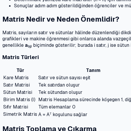
Sonuçlar adım adım gösterildiğinden öğrenciler ve müh
Matris Nedir ve Neden Önemlidir?
Matris, sayıların satır ve sütunlar hâlinde düzenlendiği dik
grafikleri ve makine öğrenmesi gibi onlarca alanda vazgeçil
genellikle
a₍ᵢⱼ₎
biçiminde gösterilir; burada i satır, j ise sütun
Matris Türleri
Tür
Tanım
Kare Matris
Satır ve sütun sayısı eşit
Satır Matrisi
Tek satırdan oluşur
Sütun Matrisi
Tek sütundan oluşur
Birim Matris (I)
Matris Hesaplama sürecinde köşegen 1, diğ
Sıfır Matrisi
Tüm elemanlar 0
Simetrik Matris
A = Aᵀ koşulunu sağlar
Matris Toplama ve Çıkarma