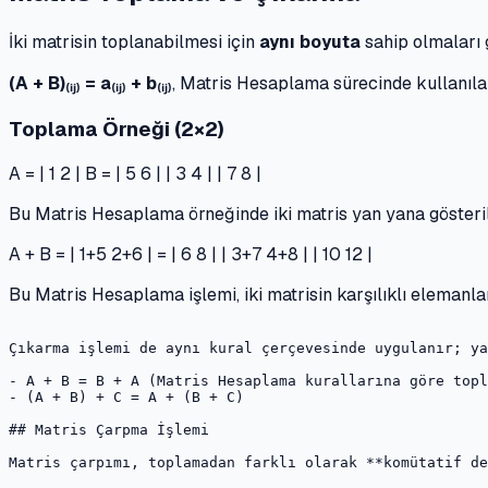
İki matrisin toplanabilmesi için
aynı boyuta
sahip olmaları 
(A + B)₍ᵢⱼ₎ = a₍ᵢⱼ₎ + b₍ᵢⱼ₎
, Matris Hesaplama sürecinde kullanılan 
Toplama Örneği (2×2)
A = | 1 2 | B = | 5 6 | | 3 4 | | 7 8 |
Bu Matris Hesaplama örneğinde iki matris yan yana gösteri
A + B = | 1+5 2+6 | = | 6 8 | | 3+7 4+8 | | 10 12 |
Bu Matris Hesaplama işlemi, iki matrisin karşılıklı elemanla
Çıkarma işlemi de aynı kural çerçevesinde uygulanır; ya
- A + B = B + A (Matris Hesaplama kurallarına göre topl
- (A + B) + C = A + (B + C)

## Matris Çarpma İşlemi

Matris çarpımı, toplamadan farklı olarak **komütatif de