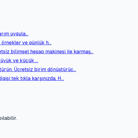
sarım uygula…
k örnekler ve günlük h…
etsiz bilimsel hesap makinesi ile karmaş…
 büyük ve küçük …
ştürün. Ücretsiz birim dönüştürüc…
gisi tek tıkla karşınızda. H…
labilir.