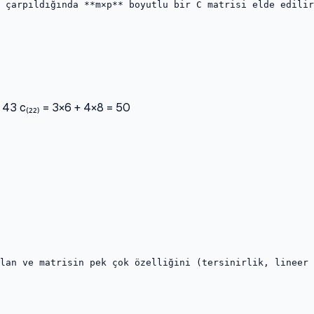
 çarpıldığında **m×p** boyutlu bir C matrisi elde edilir
 = 43 c₍₂₂₎ = 3×6 + 4×8 = 50
lan ve matrisin pek çok özelliğini (tersinirlik, lineer 