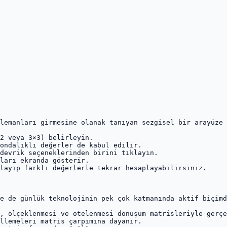
lemanları girmesine olanak tanıyan sezgisel bir arayüze 
2 veya 3×3) belirleyin.

ondalıklı değerler de kabul edilir.

devrik seçeneklerinden birini tıklayın.

ları ekranda gösterir.

layıp farklı değerlerle tekrar hesaplayabilirsiniz.

e de günlük teknolojinin pek çok katmanında aktif biçimd
, ölçeklenmesi ve ötelenmesi dönüşüm matrisleriyle gerçe
llemeleri matris çarpımına dayanır.
