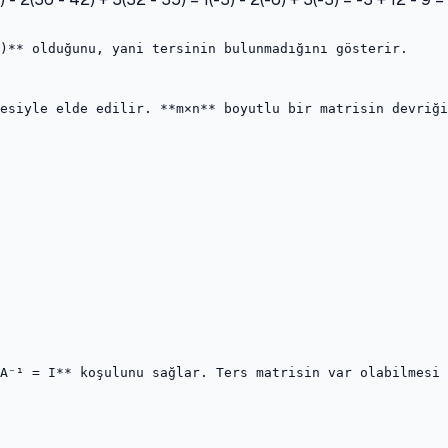
)** olduğunu, yani tersinin bulunmadığını gösterir.

esiyle elde edilir. **m×n** boyutlu bir matrisin devriği
A⁻¹ = I** koşulunu sağlar. Ters matrisin var olabilmesi 