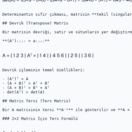
Determinantın sıfır çıkması, matrisin **tekil (singular
## Devrik (Transpose) Matris

Bir matrisin devriği, satır ve sütunların yer değiştirm
**(Aᵀ)₍ᵢⱼ₎ = a₍ⱼᵢ₎**

A = | 1 2 3 | Aᵀ = | 1 4 | | 4 5 6 | | 2 5 | | 3 6 |
Devrik işleminin temel özellikleri:

- (Aᵀ)ᵀ = A

- (A + B)ᵀ = Aᵀ + Bᵀ

- (A × B)ᵀ = Bᵀ × Aᵀ

- det(Aᵀ) = det(A)

## Matris Tersi (Ters Matris)

Bir A matrisinin tersi **A⁻¹** ile gösterilir ve **A × 
### 2×2 Matris İçin Ters Formülü
