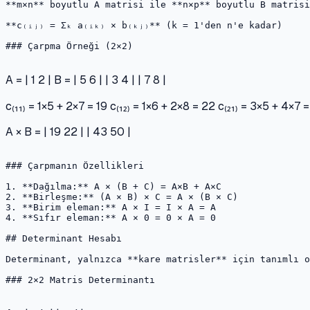
**m×n** boyutlu A matrisi ile **n×p** boyutlu B matrisi
**c₍ᵢⱼ₎ = Σₖ a₍ᵢₖ₎ × b₍ₖⱼ₎** (k = 1'den n'e kadar)

### Çarpma Örneği (2×2)

A = | 1 2 | B = | 5 6 | | 3 4 | | 7 8 |
c₍₁₁₎ = 1×5 + 2×7 = 19 c₍₁₂₎ = 1×6 + 2×8 = 22 c₍₂₁₎ = 3×5 + 4×7
A × B = | 19 22 | | 43 50 |
### Çarpmanın Özellikleri

1. **Dağılma:** A × (B + C) = A×B + A×C

2. **Birleşme:** (A × B) × C = A × (B × C)

3. **Birim eleman:** A × I = I × A = A

4. **Sıfır eleman:** A × 0 = 0 × A = 0

## Determinant Hesabı

Determinant, yalnızca **kare matrisler** için tanımlı o
### 2×2 Matris Determinantı
