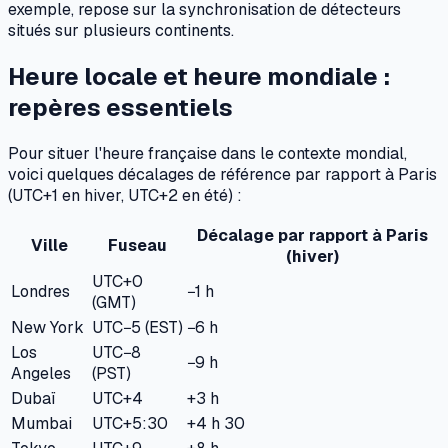
exemple, repose sur la synchronisation de détecteurs
situés sur plusieurs continents.
Heure locale et heure mondiale :
repères essentiels
Pour situer l'heure française dans le contexte mondial,
voici quelques décalages de référence par rapport à Paris
(UTC+1 en hiver, UTC+2 en été) :
Décalage par rapport à Paris
Ville
Fuseau
(hiver)
UTC+0
Londres
−1 h
(GMT)
New York
UTC−5 (EST)
−6 h
Los
UTC−8
−9 h
Angeles
(PST)
Dubaï
UTC+4
+3 h
Mumbai
UTC+5:30
+4 h 30