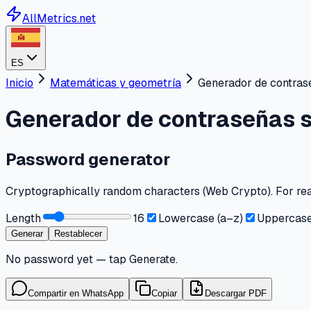
AllMetrics.net
ES
Inicio
Matemáticas y geometría
Generador de contras
Generador de contraseñas s
Password generator
Cryptographically random characters (Web Crypto). For re
Length
16
Lowercase (a–z)
Uppercase
Generar
Restablecer
No password yet — tap Generate.
Compartir en WhatsApp
Copiar
Descargar PDF