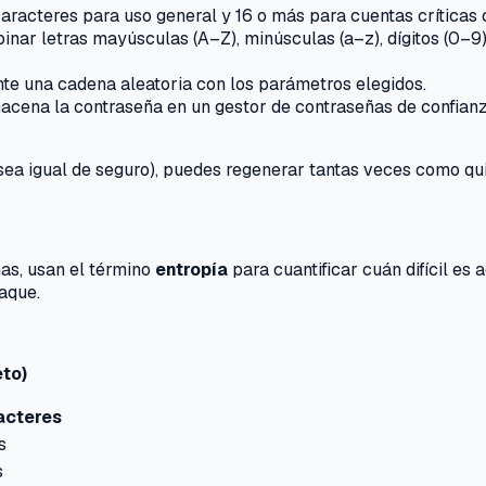
racteres para uso general y 16 o más para cuentas críticas 
ar letras mayúsculas (A–Z), minúsculas (a–z), dígitos (0–9)
te una cadena aleatoria con los parámetros elegidos.
acena la contraseña en un gestor de contraseñas de confianza
sea igual de seguro), puedes regenerar tantas veces como qui
as, usan el término
entropía
para cuantificar cuán difícil es 
aque.
eto)
acteres
s
s