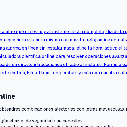
scubre qué día es hoy al instante: fecha completa, día de la
re qué hora es ahora mismo con nuestro reloj online actualiz
na alarma en línea sin instalar nada: elige la hora, activa el 
lculadora científica online para resolver operaciones avanza
ea de un círculo introduciendo el radio al instante. Fórmula e
erte metros, kilos, litros, temperatura y más con nuestra ca
nline
 obtendrás combinaciones aleatorias con letras mayúsculas,
egún el nivel de seguridad que necesites.
e en tu navegador, sin enviar datos a ningún servidor.