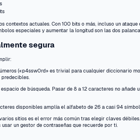
s
ts
los contextos actuales. Con 100 bits o más, incluso un ataque
ímbolos especiales y aumentar la longitud son las dos palanc
almente segura
plir:
números («p4ssw0rd» es trivial para cualquier diccionario m
 predecibles.
l espacio de búsqueda. Pasar de 8 a 12 caracteres no añade u
cteres disponibles amplía el alfabeto de 26 a casi 94 símbolo
arios sitios es el error más común tras elegir claves débiles
 usar un gestor de contraseñas que recuerde por ti.