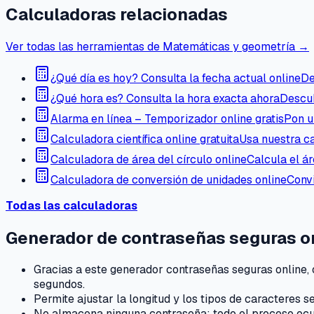
Calculadoras relacionadas
Ver todas las herramientas de Matemáticas y geometría →
¿Qué día es hoy? Consulta la fecha actual online
De
¿Qué hora es? Consulta la hora exacta ahora
Descub
Alarma en línea – Temporizador online gratis
Pon u
Calculadora científica online gratuita
Usa nuestra ca
Calculadora de área del círculo online
Calcula el ár
Calculadora de conversión de unidades online
Convi
Todas las calculadoras
Generador de contraseñas seguras o
Gracias a este generador contraseñas seguras online,
segundos.
Permite ajustar la longitud y los tipos de caracteres s
No almacena ninguna contraseña: todo el proceso ocurr