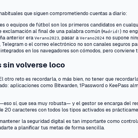
 habituales que siguen comprometiendo cuentas a diario:
es o equipos de fútbol son los primeros candidatos en cualqui
de exclamación al final de una palabra común (
) no en
Madrid!
eña anterior era
, pasar a
no supone ning
Verano2023
Verano2024
 Telegram o el correo electrónico no son canales seguros par
s integrados en los navegadores son cómodos, pero conviene t
sin volverse loco
 El otro reto es recordarla, o más bien, no tener que recorda
do: aplicaciones como Bitwarden, 1Password o KeePass alma
—eso sí, que sea muy robusta— y el gestor se encarga del re
e 20 caracteres con todos los tipos activados es prácticamen
antener la seguridad digital es tan importante como controla
arte a planificar tus metas de forma sencilla.