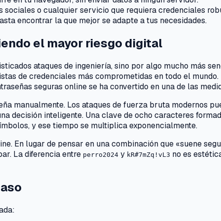
s sociales o cualquier servicio que requiera credenciales rob
sta encontrar la que mejor se adapte a tus necesidades.
endo el mayor riesgo digital
sticados ataques de ingeniería, sino por algo mucho más sen
listas de credenciales más comprometidas en todo el mundo.
ntraseñas seguras online se ha convertido en una de las medi
traseña manualmente. Los ataques de fuerza bruta modernos p
una decisión inteligente. Una clave de ocho caracteres form
mbolos, y ese tiempo se multiplica exponencialmente.
line. En lugar de pensar en una combinación que «suene seg
ar. La diferencia entre
y
no es estética
perro2024
kR#7mZq!vL3
paso
nada: