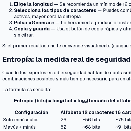
Elige la longitud
— Se recomienda un mínimo de 12 ca
Selecciona los tipos de caracteres
— Puedes combin
actives, mayor será la entropía.
Pulsa «Generar»
— La herramienta produce al instan
Copia y guarda
— Usa el botón de copia rápida y alm
sin cifrar.
Si el primer resultado no te convence visualmente (aunque 
Entropía: la medida real de seguridad
Cuando los expertos en ciberseguridad hablan de contraseñ
combinaciones posibles y más tiempo necesario para un at
La fórmula es sencilla:
Entropía (bits) = longitud × log₂(tamaño del alfab
Configuración
Alfabeto
12 caracteres
16 car
Solo minúsculas
26
~56 bits
~75 bit
Mayús + minús
52
~68 bits
~91 bit