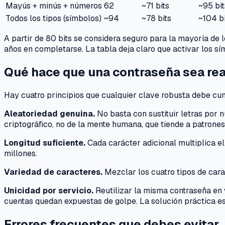
Mayús + minús + números
62
~71 bits
~95 bit
Todos los tipos (símbolos)
~94
~78 bits
~104 bi
A partir de 80 bits se considera seguro para la mayoría de 
años en completarse. La tabla deja claro que activar los s
Qué hace que una contraseña sea re
Hay cuatro principios que cualquier clave robusta debe cum
Aleatoriedad genuina.
No basta con sustituir letras por 
criptográfico, no de la mente humana, que tiende a patrones
Longitud suficiente.
Cada carácter adicional multiplica e
millones.
Variedad de caracteres.
Mezclar los cuatro tipos de cara
Unicidad por servicio.
Reutilizar la misma contraseña en v
cuentas quedan expuestas de golpe. La solución práctica es
Errores frecuentes que debes evitar