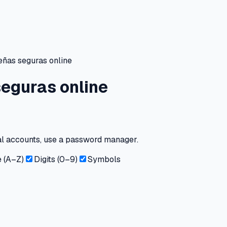
eñas seguras online
eguras online
al accounts, use a password manager.
 (A–Z)
Digits (0–9)
Symbols