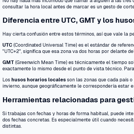
No hay nada más incómodo que llamar a alguien a las tres de
consultar la hora local antes de marcar es un gesto de cort
Diferencia entre UTC, GMT y los huso
Hay cierta confusión entre estos términos, así que vale la 
UTC
(
Coordinated Universal Time
) es el estándar de refer
"UTC+2", significa que esa zona va dos horas por delante de
GMT
(
Greenwich Mean Time
) es técnicamente el tiempo so
exactamente lo mismo desde el punto de vista técnico. Para e
Los
husos horarios locales
son las zonas que cada país o 
invierno, aunque geográficamente le correspondería estar 
Herramientas relacionadas para gest
Si trabajas con fechas y horas de forma habitual, puede int
dos fechas concretas. Es especialmente útil cuando necesita
distintas.