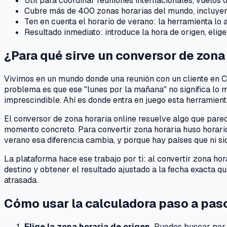
Útil para coordinar reuniones internacionales, vuelos 
Cubre más de 400 zonas horarias del mundo, incluyen
Ten en cuenta el horario de verano: la herramienta lo
Resultado inmediato: introduce la hora de origen, elig
¿Para qué sirve un conversor de zona
Vivimos en un mundo donde una reunión con un cliente en C
problema es que ese "lunes por la mañana" no significa lo 
imprescindible. Ahí es donde entra en juego esta herramient
El conversor de zona horaria online resuelve algo que parec
momento concreto. Para convertir zona horaria huso horario
verano esa diferencia cambia, y porque hay países que ni si
La plataforma hace ese trabajo por ti: al convertir zona hora
destino y obtener el resultado ajustado a la fecha exacta qu
atrasada.
Cómo usar la calculadora paso a pas
Elige la zona horaria de origen.
Puedes buscar por n