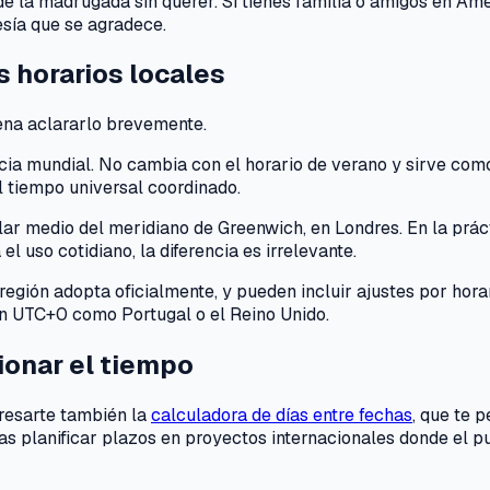
 la madrugada sin querer. Si tienes familia o amigos en Améri
esía que se agradece.
s horarios locales
pena aclararlo brevemente.
encia mundial. No cambia con el horario de verano y sirve co
l tiempo universal coordinado.
lar medio del meridiano de Greenwich, en Londres. En la prá
l uso cotidiano, la diferencia es irrelevante.
región adopta oficialmente, y pueden incluir ajustes por hor
en UTC+0 como Portugal o el Reino Unido.
ionar el tiempo
eresarte también la
calculadora de días entre fechas
, que te 
s planificar plazos en proyectos internacionales donde el pu