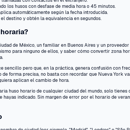
o llamadas con contactos en el extranjero.
do los husos con desfase de media hora o 45 minutos.
 aplica automáticamente según la fecha introducida.
e el destino y obtén la equivalencia en segundos.
 horaria?
iudad de México, un familiar en Buenos Aires y un proveedor
mismo para ninguno de ellos, y saber cómo convertir zona hor
a.
e sencillo pero que, en la práctica, genera confusión con fre
 de forma precisa, no basta con recordar que Nueva York va 
quiera aplican el cambio de hora.
ria huso horario de cualquier ciudad del mundo, solo tienes qu
e hayas indicado. Sin margen de error por el horario de veran
o
ombre de ciudad (por ejemplo, "Madrid", "Londres" o "São Pa