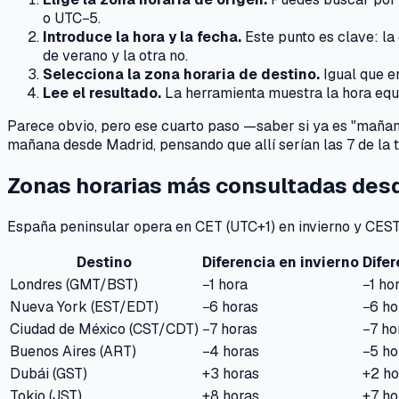
o UTC−5.
Introduce la hora y la fecha.
Este punto es clave: la 
de verano y la otra no.
Selecciona la zona horaria de destino.
Igual que e
Lee el resultado.
La herramienta muestra la hora equiva
Parece obvio, pero ese cuarto paso —saber si ya es "mañana"
mañana desde Madrid, pensando que allí serían las 7 de la 
Zonas horarias más consultadas des
España peninsular opera en CET (UTC+1) en invierno y CEST 
Destino
Diferencia en invierno
Dife
Londres (GMT/BST)
−1 hora
−1 ho
Nueva York (EST/EDT)
−6 horas
−6 ho
Ciudad de México (CST/CDT)
−7 horas
−7 ho
Buenos Aires (ART)
−4 horas
−5 ho
Dubái (GST)
+3 horas
+2 ho
Tokio (JST)
+8 horas
+7 ho