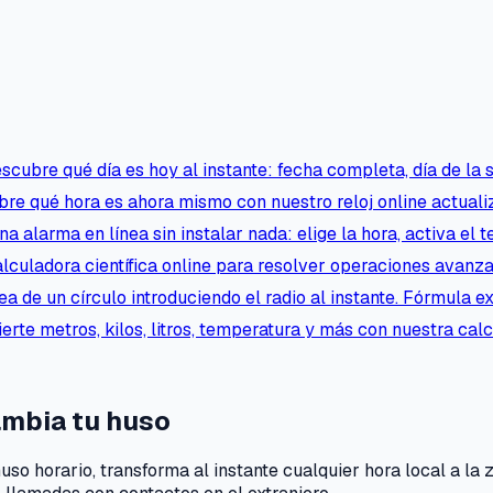
scubre qué día es hoy al instante: fecha completa, día de la
re qué hora es ahora mismo con nuestro reloj online actualiz
na alarma en línea sin instalar nada: elige la hora, activa el 
lculadora científica online para resolver operaciones avanza
ea de un círculo introduciendo el radio al instante. Fórmula e
erte metros, kilos, litros, temperatura y más con nuestra ca
ambia tu huso
so horario, transforma al instante cualquier hora local a la 