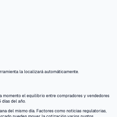
rramienta la localizará automáticamente.
 cada momento el equilibrio entre compradores y vendedores
 días del año.
ñana del mismo día. Factores como noticias regulatorias,
ercado pueden mover la cotización varios puntos