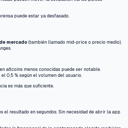
e prensa puede estar ya desfasado.
a de mercado
(también llamado mid-price o precio medio),
anges.
o en altcoins menos conocidas puede ser notable.
 el 0,5 % según el volumen del usuario.
cia es más que suficiente.
es el resultado en segundos. Sin necesidad de abrir la app