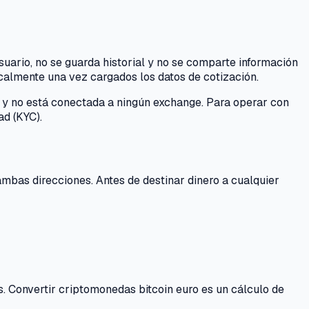
suario, no se guarda historial y no se comparte información
localmente una vez cargados los datos de cotización.
os y no está conectada a ningún exchange. Para operar con
ad (KYC).
mbas direcciones. Antes de destinar dinero a cualquier
s. Convertir criptomonedas bitcoin euro es un cálculo de