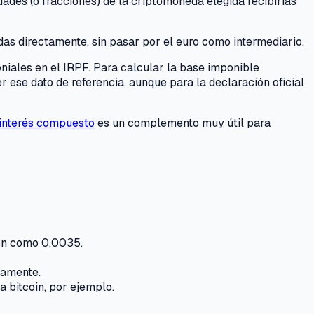
des (o fracciones) de la criptomoneda elegida recibirías
s directamente, sin pasar por el euro como intermediario.
iales en el IRPF. Para calcular la base imponible
r ese dato de referencia, aunque para la declaración oficial
 interés compuesto
es un complemento muy útil para
ión como 0,0035.
camente.
a bitcoin, por ejemplo.