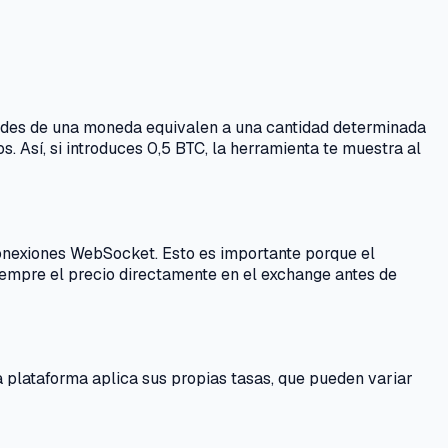
dades de una moneda equivalen a una cantidad determinada
 Así, si introduces 0,5 BTC, la herramienta te muestra al
onexiones WebSocket. Esto es importante porque el
empre el precio directamente en el exchange antes de
a plataforma aplica sus propias tasas, que pueden variar