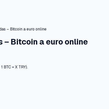
s – Bitcoin a euro online
– Bitcoin a euro online
 1 BTC = X TRY).