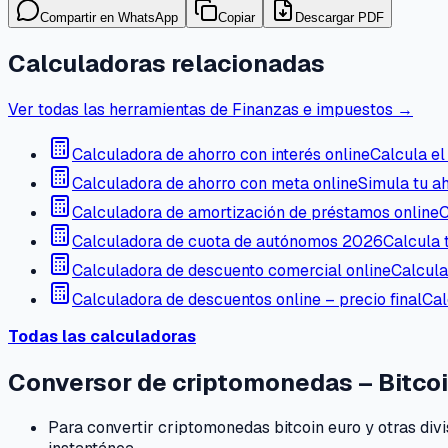
Compartir en WhatsApp
Copiar
Descargar PDF
Calculadoras relacionadas
Ver todas las herramientas de Finanzas e impuestos →
Calculadora de ahorro con interés online
Calcula el
Calculadora de ahorro con meta online
Simula tu ah
Calculadora de amortización de préstamos online
C
Calculadora de cuota de autónomos 2026
Calcula 
Calculadora de descuento comercial online
Calcula
Calculadora de descuentos online – precio final
Cal
Todas las calculadoras
Conversor de criptomonedas – Bitcoi
Para convertir criptomonedas bitcoin euro y otras divi