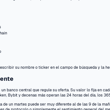
s
hain
o
escribir su nombre o ticker en el campo de búsqueda y la he
mente
en un banco central que regule su oferta. Su valor lo fija en
ken, Bybit y decenas más operan las 24 horas del día, los 365
ada de un martes puede ser muy diferente al de las 9 de la ma
nes de protocolo o simplemente el sentimiento general del m