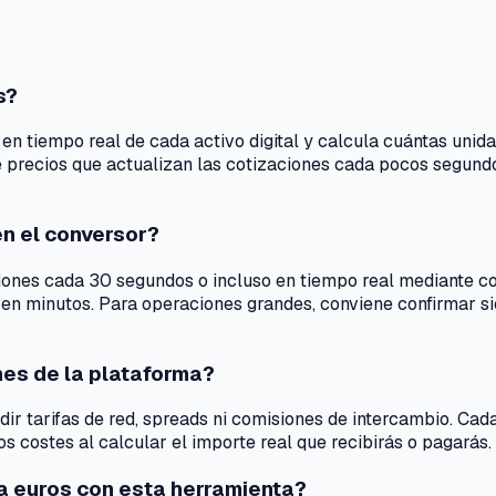
s?
n tiempo real de cada activo digital y calcula cuántas uni
precios que actualizan las cotizaciones cada pocos segundos.
en el conversor?
iones cada 30 segundos o incluso en tiempo real mediante c
n minutos. Para operaciones grandes, conviene confirmar si
nes de la plataforma?
ir tarifas de red, spreads ni comisiones de intercambio. Cad
os costes al calcular el importe real que recibirás o pagarás.
a euros con esta herramienta?