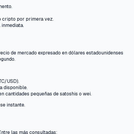
mento.
 cripto por primera vez.
 inmediata.
l precio de mercado expresado en dólares estadounidenses
egundo.
BTC/USD).
a disponible.
en cantidades pequeñas de satoshis o wei.
se instante.
Entre las más consultadas: