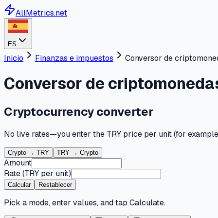
AllMetrics.net
ES
Inicio
Finanzas e impuestos
Conversor de criptomoneda
Conversor de criptomonedas 
Cryptocurrency converter
No live rates—you enter the TRY price per unit (for example
Crypto → TRY
TRY → Crypto
Amount
Rate (TRY per unit)
Calcular
Restablecer
Pick a mode, enter values, and tap Calculate.