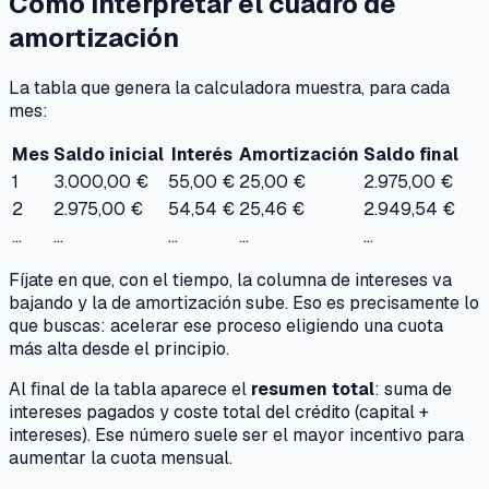
Cómo interpretar el cuadro de
amortización
La tabla que genera la calculadora muestra, para cada
mes:
Mes
Saldo inicial
Interés
Amortización
Saldo final
1
3.000,00 €
55,00 €
25,00 €
2.975,00 €
2
2.975,00 €
54,54 €
25,46 €
2.949,54 €
…
…
…
…
…
Fíjate en que, con el tiempo, la columna de intereses va
bajando y la de amortización sube. Eso es precisamente lo
que buscas: acelerar ese proceso eligiendo una cuota
más alta desde el principio.
Al final de la tabla aparece el
resumen total
: suma de
intereses pagados y coste total del crédito (capital +
intereses). Ese número suele ser el mayor incentivo para
aumentar la cuota mensual.